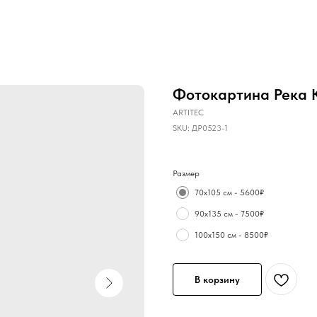
Фотокартина Река К
ARTITEC
SKU:
ДР0523-1
Размер
70х105 см - 5600₽
90х135 см - 7500₽
100х150 см - 8500₽
В корзину