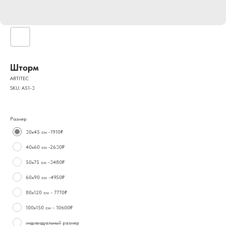
Шторм
ARTITEC
SKU:
А51-3
Размер
30х45 см -1910₽
40х60 см -2630₽
50х75 см -3480₽
60х90 см -4950₽
80х120 см - 7770₽
100х150 см - 10600₽
индивидуальный размер