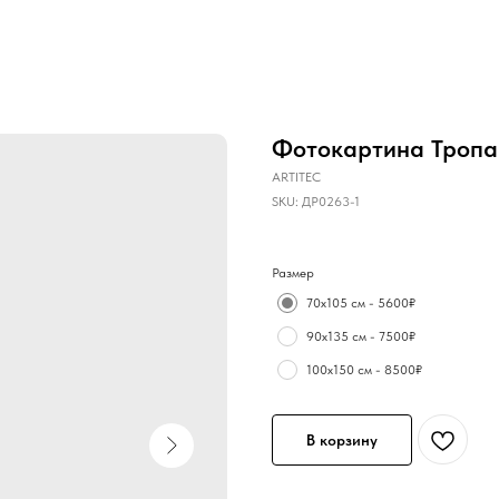
Фотокартина Тропа 
ARTITEC
SKU:
ДР0263-1
Размер
70х105 см - 5600₽
90х135 см - 7500₽
100х150 см - 8500₽
В корзину