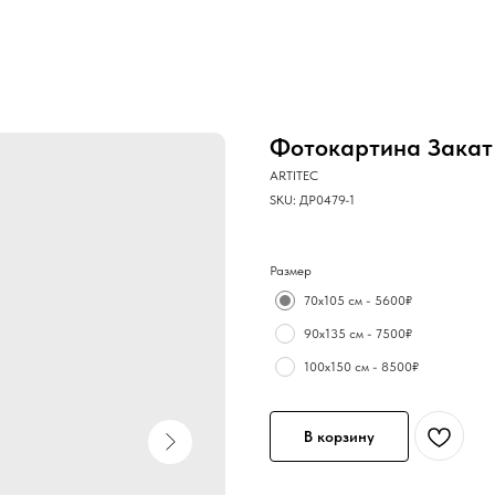
Фотокартина Закат
ARTITEC
SKU:
ДР0479-1
Размер
70х105 см - 5600₽
90х135 см - 7500₽
100х150 см - 8500₽
В корзину