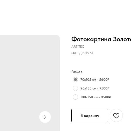
Фотокартина Золото
ARTITEC
SKU:
ДР0197-1
Размер
70х105 см - 5600₽
90х135 см - 7500₽
100х150 см - 8500₽
В корзину