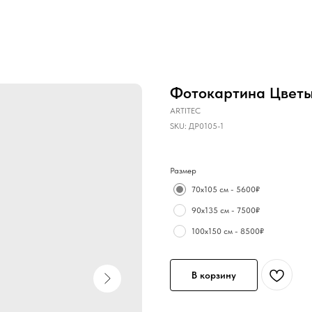
Фотокартина Цветы
ARTITEC
SKU:
ДР0105-1
Размер
70х105 см - 5600₽
90х135 см - 7500₽
100х150 см - 8500₽
В корзину