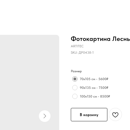
Фотокартина Лесны
ARTITEC
SKU:
ДР0438-1
Размер
70х105 см - 5600₽
90х135 см - 7500₽
100х150 см - 8500₽
В корзину