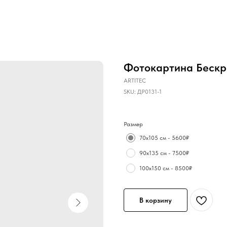
Фотокартина Бескра
ARTITEC
SKU:
ДР0131-1
Размер
70х105 см - 5600₽
90х135 см - 7500₽
100х150 см - 8500₽
В корзину