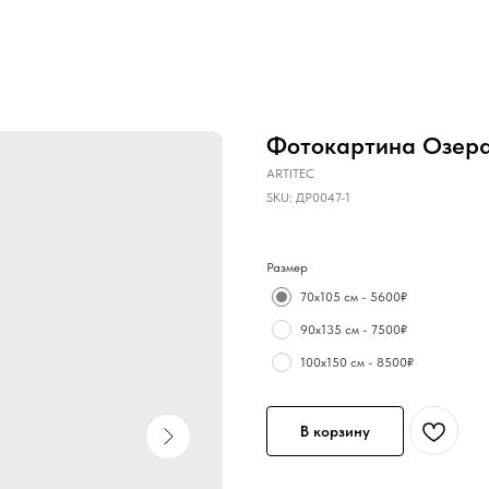
Фотокартина Озера
ARTITEC
SKU:
ДР0047-1
Размер
70х105 см - 5600₽
90х135 см - 7500₽
100х150 см - 8500₽
В корзину