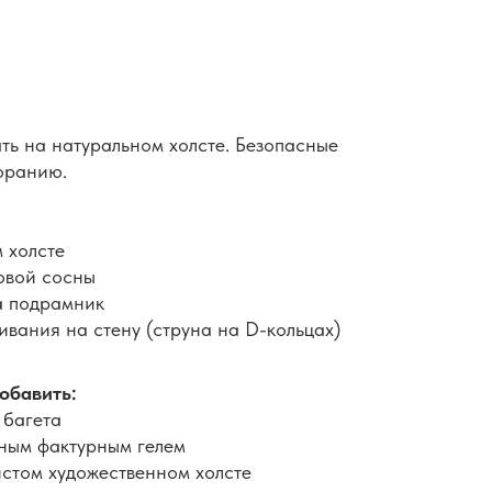
ть на натуральном холсте. Безопасные
горанию.
 холсте
овой сосны
а подрамник
вания на стену (струна на D-кольцах)
обавить:
 багета
ным фактурным гелем
истом художественном холсте