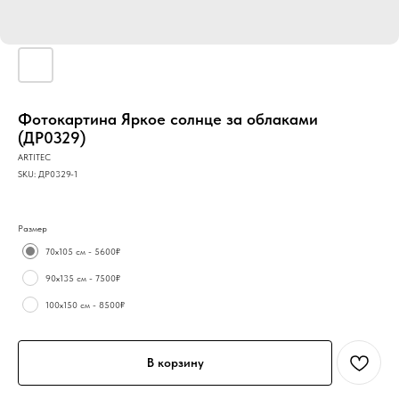
Фотокартина Яркое солнце за облаками
(ДР0329)
ARTITEC
SKU:
ДР0329-1
Размер
70х105 см - 5600₽
90х135 см - 7500₽
100х150 см - 8500₽
В корзину