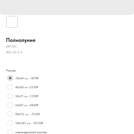
Полнолуние
ARTITEC
SKU:
А7-Z-4
Размер
30х44 см - 1870₽
40х58 см -2570₽
50х73 см -3390₽
60х87 см -4840₽
80х115 см - 7550₽
100х145 см - 10330₽
индивидуальный размер