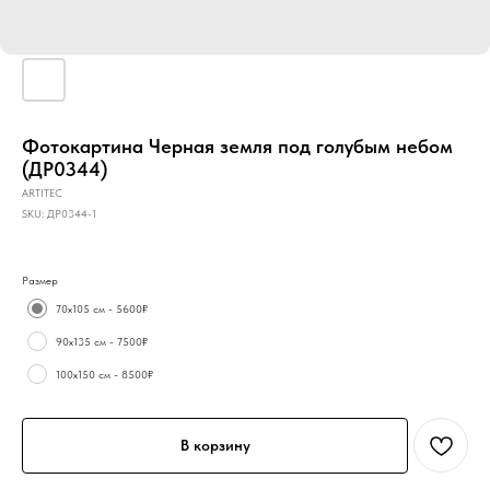
Фотокартина Черная земля под голубым небом
(ДР0344)
ARTITEC
SKU:
ДР0344-1
Размер
70х105 см - 5600₽
90х135 см - 7500₽
100х150 см - 8500₽
В корзину