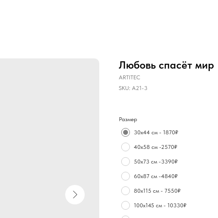
Любовь спасёт мир
ARTITEC
SKU:
А21-3
Размер
30х44 см - 1870₽
40х58 см -2570₽
50х73 см -3390₽
60х87 см -4840₽
80х115 см - 7550₽
100х145 см - 10330₽