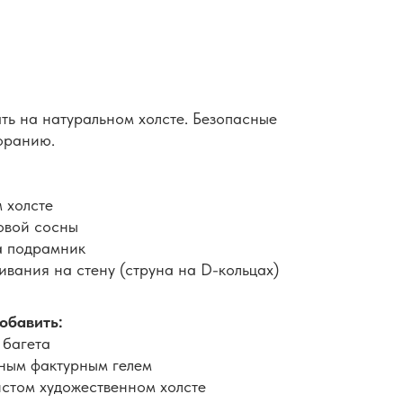
ть на натуральном холсте. Безопасные
горанию.
 холсте
овой сосны
а подрамник
вания на стену (струна на D-кольцах)
обавить:
 багета
ным фактурным гелем
истом художественном холсте