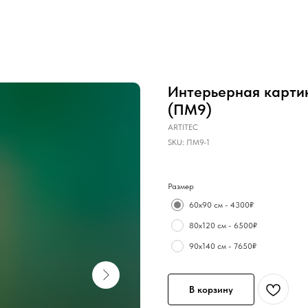
Интерьерная карт
(ПМ9)
ARTITEC
SKU:
ПМ9-1
Размер
60х90 см - 4300₽
80х120 см - 6500₽
90х140 см - 7650₽
В корзину