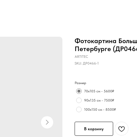
Фотокартина Больше
Петербурге (ДР046
ARTITEC
SKU:
ДР0466-1
Размер
70х105 см - 5600₽
90х135 см - 7500₽
100х150 см - 8500₽
В корзину