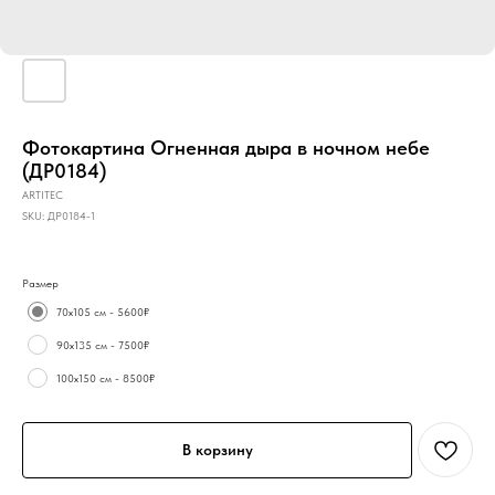
Фотокартина Огненная дыра в ночном небе
(ДР0184)
ARTITEC
SKU:
ДР0184-1
Размер
70х105 см - 5600₽
90х135 см - 7500₽
100х150 см - 8500₽
В корзину