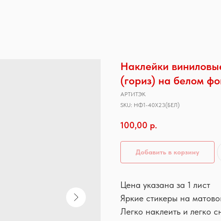
Наклейки виниловые
(гориз) на белом ф
АРТИТЭК
SKU:
НФ1-40Х23(БЕЛ)
100,00
р.
Добавить в корзину
Цена указана за 1 лист
Яркие стикеры на матово
Легко наклеить и легко с