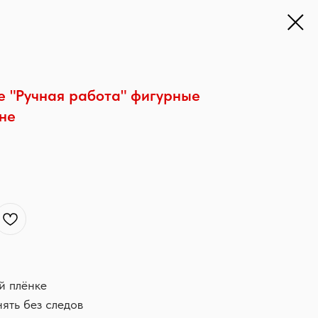
 "Ручная работа" фигурные
оне
й плёнке
нять без следов