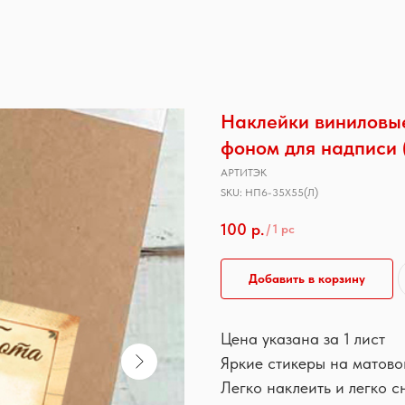
Наклейки виниловые
фоном для надписи 
АРТИТЭК
SKU:
НП6-35Х55(Л)
100
р.
/
1 pc
Добавить в корзину
Цена указана за 1 лист
Яркие стикеры на матово
Легко наклеить и легко с